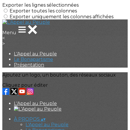
Exporter les lignes sélectionnées
Exporter toutes les colonnes
Exporter uniquement les colonnes affichées
Menu
<
>
L'Appel au Peuple
Le Bonapartisme
Présentation
Ajoutez un logo, un bouton, des réseaux sociaux
Cliquez pour éditer
L'Appel au Peuple
À PROPOS
▴
▾
L'Appel au Peuple