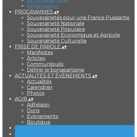
Le Bonapartisme
Présentation
PROGRAMMES
▴
▾
Souverainetés pour une France Puissante
Souveraineté Nationale
Souveraineté Populaire
Souveraineté Economique et Agricole
Souveraineté Culturelle
PRISE DE PAROLE
▴
▾
Manifestes
Articles
Communiqués
Définir le bonapartisme
ACTUALITES ET ÉVÈNEMENTS
▴
▾
Actualités
Calendrier
Photos
AGIR
▴
▾
Adhésion
Dons
Evènements
Boutique