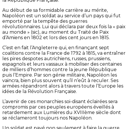
la République Française.
Au début de sa formidable carrière au mérite,
Napoléon est un soldat au service d’un pays qui fut
emporté par la tempête des guerres
révolutionnaires. Lui qui déclara par deux fois la « paix
au monde » (sic), au moment du Traité de Paix
d’Amiens en 1802 et lors des cent jours en 1815.
C’est en fait l’Angleterre qui, en finançant sept
coalitions contre la France de 1792 à 1815, va entraîner
les pires despotes autrichiens, russes, prussiens,
espagnols et leurs vassaux à mobiliser des centaines
de milliers d’hommes contre la jeune République
puis l’Empire. Par son génie militaire, Napoléon les
vaincra, bien plus souvent qu’il n’eût à reculer. Ses
armées répandront alors à travers toute l’Europe les
idées de la Révolution Française.
L’avenir de ces monarchies soi-disant éclairées sera
compromis par ces peuples européens éveillés à
retardement aux Lumières du XVIIIème siècle dont
se réclameront toujours nos Napoléon.
Un soldat est payé non seulement à faire la guerre