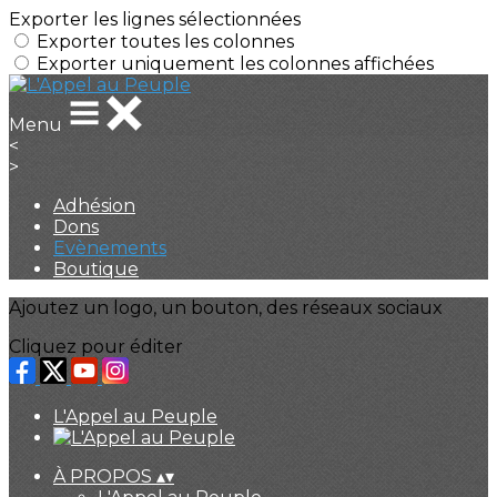
Exporter les lignes sélectionnées
Exporter toutes les colonnes
Exporter uniquement les colonnes affichées
Menu
<
>
Adhésion
Dons
Evènements
Boutique
Ajoutez un logo, un bouton, des réseaux sociaux
Cliquez pour éditer
L'Appel au Peuple
À PROPOS
▴
▾