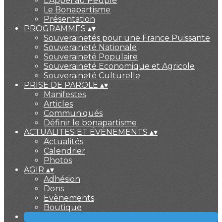
L'Appel au Peuple
Le Bonapartisme
Présentation
PROGRAMMES
▴
▾
Souverainetés pour une France Puissante
Souveraineté Nationale
Souveraineté Populaire
Souveraineté Economique et Agricole
Souveraineté Culturelle
PRISE DE PAROLE
▴
▾
Manifestes
Articles
Communiqués
Définir le bonapartisme
ACTUALITES ET ÉVÈNEMENTS
▴
▾
Actualités
Calendrier
Photos
AGIR
▴
▾
Adhésion
Dons
Evènements
Boutique