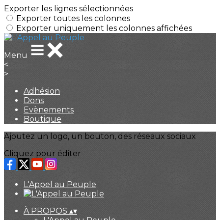
Exporter les lignes sélectionnées
Exporter toutes les colonnes
Exporter uniquement les colonnes affichées
Menu
<
>
Adhésion
Dons
Evènements
Boutique
Ajoutez un logo, un bouton, des réseaux sociaux
Cliquez pour éditer
L'Appel au Peuple
À PROPOS
▴
▾