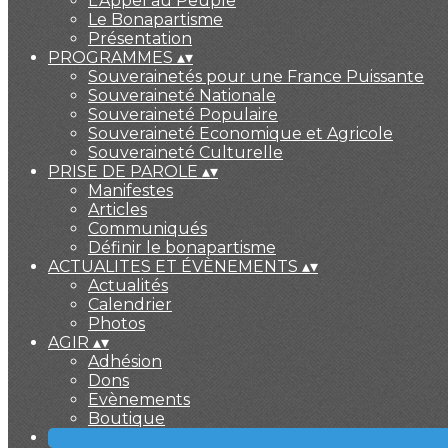
L'Appel au Peuple
Le Bonapartisme
Présentation
PROGRAMMES
▴
▾
Souverainetés pour une France Puissante
Souveraineté Nationale
Souveraineté Populaire
Souveraineté Economique et Agricole
Souveraineté Culturelle
PRISE DE PAROLE
▴
▾
Manifestes
Articles
Communiqués
Définir le bonapartisme
ACTUALITES ET ÉVÈNEMENTS
▴
▾
Actualités
Calendrier
Photos
AGIR
▴
▾
Adhésion
Dons
Evènements
Boutique