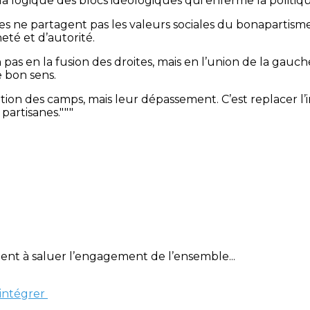
a logique des blocs idéologiques qui enferme la politiqu
tes ne partagent pas les valeurs sociales du bonapartism
eté et d’autorité.
s en la fusion des droites, mais en l’union de la gauche p
e bon sens.
ition des camps, mais leur dépassement. C’est replacer l’i
artisanes."""
ient à saluer l’engagement de l’ensemble...