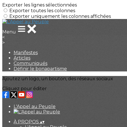
Exporter les lignes sélectionnées
Exporter toutes les colonnes
Exporter uniquement les colonnes affichées
Menu
<
>
Manifestes
Articles
Communiqués
Définir le bonapartisme
Ajoutez un logo, un bouton, des réseaux sociaux
Cliquez pour éditer
L'Appel au Peuple
À PROPOS
▴
▾