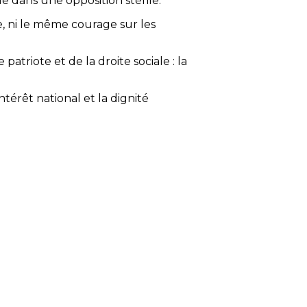
e dans une opposition stérile.
e, ni le même courage sur les
atriote et de la droite sociale : la
ntérêt national et la dignité