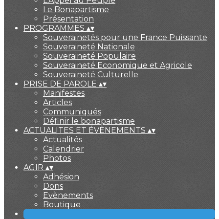
L'Appel au Peuple
Le Bonapartisme
Présentation
PROGRAMMES
▴
▾
Souverainetés pour une France Puissante
Souveraineté Nationale
Souveraineté Populaire
Souveraineté Economique et Agricole
Souveraineté Culturelle
PRISE DE PAROLE
▴
▾
Manifestes
Articles
Communiqués
Définir le bonapartisme
ACTUALITES ET ÉVÈNEMENTS
▴
▾
Actualités
Calendrier
Photos
AGIR
▴
▾
Adhésion
Dons
Evènements
Boutique