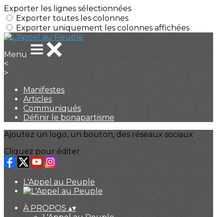
Exporter les lignes sélectionnées
Exporter toutes les colonnes
Exporter uniquement les colonnes affichées
Menu
<
>
Manifestes
Articles
Communiqués
Définir le bonapartisme
Ajoutez un logo, un bouton, des réseaux sociaux
Cliquez pour éditer
L'Appel au Peuple
À PROPOS
▴
▾