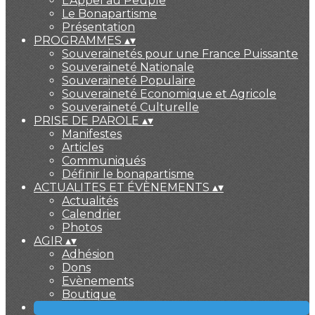
L'Appel au Peuple
Le Bonapartisme
Présentation
PROGRAMMES
▴
▾
Souverainetés pour une France Puissante
Souveraineté Nationale
Souveraineté Populaire
Souveraineté Economique et Agricole
Souveraineté Culturelle
PRISE DE PAROLE
▴
▾
Manifestes
Articles
Communiqués
Définir le bonapartisme
ACTUALITES ET ÉVÈNEMENTS
▴
▾
Actualités
Calendrier
Photos
AGIR
▴
▾
Adhésion
Dons
Evènements
Boutique