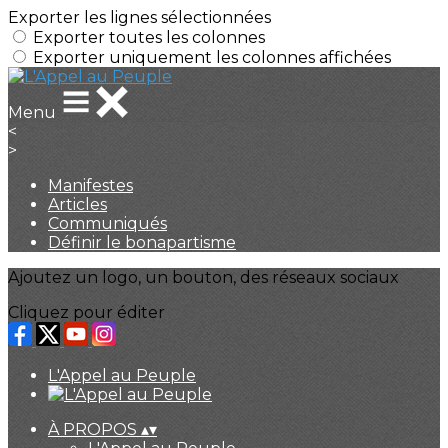
Exporter les lignes sélectionnées
Exporter toutes les colonnes
Exporter uniquement les colonnes affichées
Menu
<
>
Manifestes
Articles
Communiqués
Définir le bonapartisme
Ajoutez un logo, un bouton, des réseaux sociaux
Cliquez pour éditer
L'Appel au Peuple
À PROPOS
▴
▾