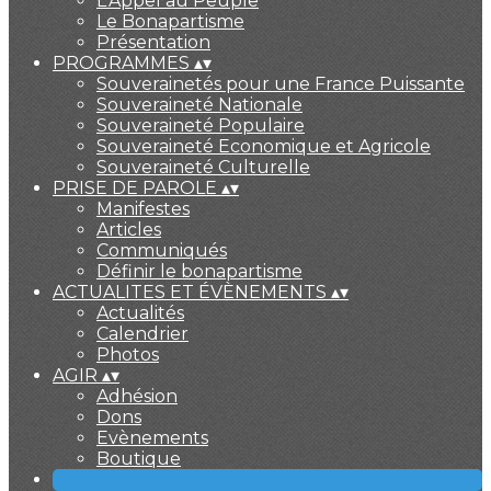
L'Appel au Peuple
Le Bonapartisme
Présentation
PROGRAMMES
▴
▾
Souverainetés pour une France Puissante
Souveraineté Nationale
Souveraineté Populaire
Souveraineté Economique et Agricole
Souveraineté Culturelle
PRISE DE PAROLE
▴
▾
Manifestes
Articles
Communiqués
Définir le bonapartisme
ACTUALITES ET ÉVÈNEMENTS
▴
▾
Actualités
Calendrier
Photos
AGIR
▴
▾
Adhésion
Dons
Evènements
Boutique