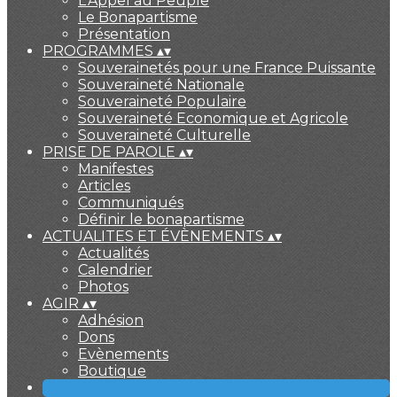
L'Appel au Peuple
Le Bonapartisme
Présentation
PROGRAMMES
▴
▾
Souverainetés pour une France Puissante
Souveraineté Nationale
Souveraineté Populaire
Souveraineté Economique et Agricole
Souveraineté Culturelle
PRISE DE PAROLE
▴
▾
Manifestes
Articles
Communiqués
Définir le bonapartisme
ACTUALITES ET ÉVÈNEMENTS
▴
▾
Actualités
Calendrier
Photos
AGIR
▴
▾
Adhésion
Dons
Evènements
Boutique