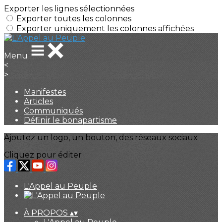
Exporter les lignes sélectionnées
Exporter toutes les colonnes
Exporter uniquement les colonnes affichées
Menu
<
>
Manifestes
Articles
Communiqués
Définir le bonapartisme
Ajoutez un logo, un bouton, des réseaux sociaux
Cliquez pour éditer
L'Appel au Peuple
À PROPOS
▴
▾