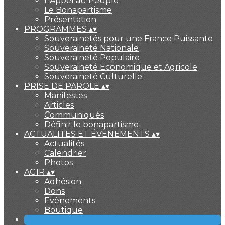
L'Appel au Peuple
Le Bonapartisme
Présentation
PROGRAMMES
▴
▾
Souverainetés pour une France Puissante
Souveraineté Nationale
Souveraineté Populaire
Souveraineté Economique et Agricole
Souveraineté Culturelle
PRISE DE PAROLE
▴
▾
Manifestes
Articles
Communiqués
Définir le bonapartisme
ACTUALITES ET ÉVÈNEMENTS
▴
▾
Actualités
Calendrier
Photos
AGIR
▴
▾
Adhésion
Dons
Evènements
Boutique