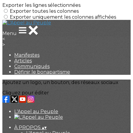
Exporter les lignes sélectionnées
Exporter toutes les colonnes
Exporter uniquement les colonnes affichées
Menu
<
>
Manifestes
Articles
Communiqués
Définir le bonapartisme
Ajoutez un logo, un bouton, des réseaux sociaux
Cliquez pour éditer
L'Appel au Peuple
À PROPOS
▴
▾