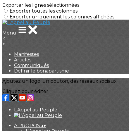
Exporter les lignes sélectionnées
Exporter toutes les colonnes
Exporter uniquement les colonnes affichées
Menu
<
>
Manifestes
Articles
Communiqués
Définir le bonapartisme
Ajoutez un logo, un bouton, des réseaux sociaux
Cliquez pour éditer
L'Appel au Peuple
À PROPOS
▴
▾