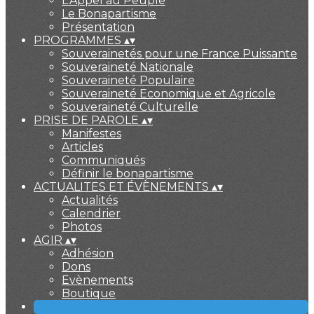
L'Appel au Peuple
Le Bonapartisme
Présentation
PROGRAMMES
▴
▾
Souverainetés pour une France Puissante
Souveraineté Nationale
Souveraineté Populaire
Souveraineté Economique et Agricole
Souveraineté Culturelle
PRISE DE PAROLE
▴
▾
Manifestes
Articles
Communiqués
Définir le bonapartisme
ACTUALITES ET ÉVÈNEMENTS
▴
▾
Actualités
Calendrier
Photos
AGIR
▴
▾
Adhésion
Dons
Evènements
Boutique