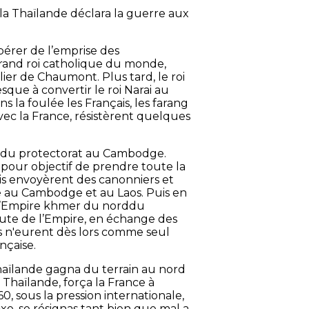
ue la Thaïlande déclara la guerre aux
ibérer de l’emprise des
rand roi catholique du monde,
ier de Chaumont. Plus tard, le roi
sque à convertir le roi Narai au
s la foulée les Français, les farang
avec la France, résistèrent quelques
ut du protectorat au Cambodge.
pour objectif de prendre toute la
ais envoyèrent des canonniers et
re au Cambodge et au Laos. Puis en
de l’Empire khmer du norddu
te de l’Empire, en échange des
ïs n'eurent dès lors comme seul
nçaise.
haïlande gagna du terrain au nord
a Thaïlande, força la France à
0, sous la pression internationale,
Axe, se résignas tant bien que mal a