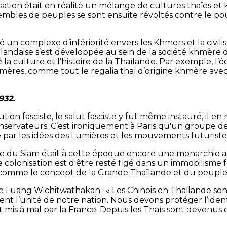
isation était en réalité un mélange de cultures thaïes e
sembles de peuples se sont ensuite révoltés contre le po
é un complexe d’infériorité envers les Khmers et la civi
ïlandaise s’est développée au sein de la société khmère 
culture et l’histoire de la Thaïlande. Par exemple, l’écri
ères, comme tout le regalia thaï d’origine khmère avec 
932.
ution fasciste, le salut fasciste y fut même instauré, il e
onservateurs. C’est ironiquement à Paris qu'un groupe de 
e par les idées des Lumières et les mouvements futuriste
e du Siam était à cette époque encore une monarchie ab
 colonisation est d'être resté figé dans un immobilisme
 comme le concept de la Grande Thaïlande et du peuple 
de Luang Wichitwathakan : « Les Chinois en Thaïlande so
nt l’unité de notre nation. Nous devons protéger l’ident
 mis à mal par la France. Depuis les Thaïs sont devenus 