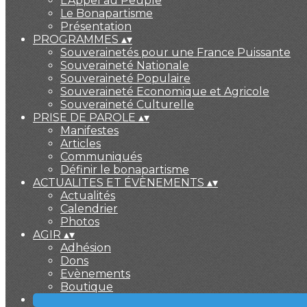
L'Appel au Peuple
Le Bonapartisme
Présentation
PROGRAMMES
▴
▾
Souverainetés pour une France Puissante
Souveraineté Nationale
Souveraineté Populaire
Souveraineté Economique et Agricole
Souveraineté Culturelle
PRISE DE PAROLE
▴
▾
Manifestes
Articles
Communiqués
Définir le bonapartisme
ACTUALITES ET ÉVÈNEMENTS
▴
▾
Actualités
Calendrier
Photos
AGIR
▴
▾
Adhésion
Dons
Evènements
Boutique