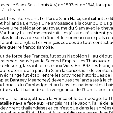
rre avec le Siam. Sous Louis XIV, en 1893 et en 1941, lorsq
 à la France.
st très intéressant. Le Roi de Siam Narai, souhaitant se l
t hollandais, envoya une ambassade à la cour du plus g
 envoya une délégation au royaume du Siam avec le cheval
 Vauban y fut même construit. Les jésuites réussirent pre
alais le chassa de son trône et le nouveau roi expulsa dan
référant les anglais. Les Français coupés de tout contact 
ière guerre franco siamoise.
out de force des Français, fut sous Napoléon III au déb
ralement sauvé par le Second Empire. Les Thaïs avaient 
Mékong, laissant le reste aux Viets. En 1893, les Franç
r obtenir de la part du Siam la concession de territoi
, un échange fut établi entre les provinces historiques 
et Banteay Meanchey) devenues thaïlandaises à la chu
u sud-ouest du Cambodge et au Laos. Les nationalistes tha
erdues à la Thaïlande et la vengeance de l’humiliation fra
evenu Thaïlande, attaqua la France et le Cambodge. La T
aille navale face aux Français. Mais le Japon, l’allié de l
devinrent thaïlandaises et ce n’est que dans les années 6
procher des États-Unis et faire oublier son passé dans l’