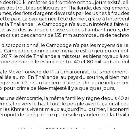
des 800 kilomètres de frontière ont toujours existé, elles
ais des troubles politiques en Thaïlande, des règlement
mes, des flots d’argent déversés par les usines à fraudes
ette paix. La paix gagnée l’été dernier, grâce à l’interven
r la Thaïlande. Le Cambodge n’a aucun intérêt à faire 
, avec des avions de chasse suédois flambant neufs, des 
iers cris et des canons de 155 mm automoteurs de technol
t disproportionné, le Cambodge n’a pas les moyens de re
n du Cambodge comme une menace est un jeu purement p
 2017, le roi de Thaïlande a mis tous les biens royaux à s
ne personnelle estimée entre 40 et 80 milliards de doll
ns, le Move Forward de Pita Limjaroenrat, fut simplement
 alliée au roi. En Thaïlande, au pays du sourire, si bien 
dangereux d’être un lanceur d’alerte. Un jeune influence
x pour crime de lèse-majesté il y a quelques jours.
 une démocratie, la même famille y règne depuis 40 ans
mps, tire vers le haut tout le peuple avec lui, alors il p
r les Khmers vivent mieux aujourd’hui qu’hier, l'économ
aéroport de la région, ce qui désole grandement la Thaïl