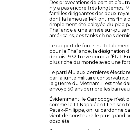
Des provocations de part et d’autre 
n’y a pas encore très longtemps. M
familles dirigeantes des deux royau
dont la fameuse 14K, ont mis fin à c
simplement été balayée du pied pa
Thaïlande a une armée sur-puisante
américains, des tanks chinois dern
Le rapport de force est totalemen
pour la Thaïlande, la désignatio
depuis 1932 treize coups d’État. En
plus riche du monde avec une fortu
Le parti élu aux dernières électio
par la junte militaire conservatrice
la guerre du Vietnam, il est très 
envoyé 50 ans derrière les barreau
Évidemment, le Cambodge n’est pas
comme le fit Napoléon III en son te
Patek-Philippe, on lui pardonne ca
vient de construire le plus grand 
obsolète.