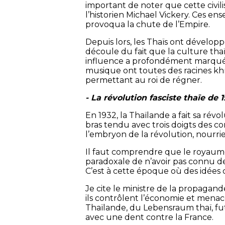
important de noter que cette civil
l’historien Michael Vickery. Ces en
provoqua la chute de l’Empire.
Depuis lors, les Thaïs ont développ
découle du fait que la culture tha
influence a profondément marqué la 
musique ont toutes des racines khm
permettant au roi de régner.
- La révolution fasciste thaïe de 1
En 1932, la Thaïlande a fait sa révol
bras tendu avec trois doigts des c
l’embryon de la révolution, nourri
Il faut comprendre que le royaum
paradoxale de n’avoir pas connu de
C’est à cette époque où des idées
Je cite le ministre de la propagan
ils contrôlent l’économie et menace
Thaïlande, du Lebensraum thaï, fut
avec une dent contre la France.