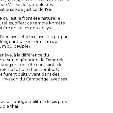
eah Vihear, le symbole des
ationale de justice de 1961.
qui est la frontière naturelle
turelles, offert ce temple khmère
ntière entre les deux pays.
’enclaves et d’exclaves. La plupart
 désignant un ennemi, afin de
opium du peuple?
enève, à la différence du
teur sur le génocide de Dangrek,
ambodgiens ont été contraints de
rek, ce fut une hécatombe. On
furent cuits vivant dans des
, l'invasion du Cambodge, avec ses
c un budget militaire 6 fois plus
uple thaï.