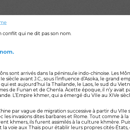
sme
n nom.
Môns sont arrivés dans la péninsule indo-chinoise. Les Môn
e siècle avant J.C., sous l’influence d’Asoka, le grand 
 qui est aujourd’hui la Thaïlande, le Laos, le sud du Vie
yaumes de Funan et de Chenla. Àcette époque, il n’y avait p
nde. L’Empire khmer, qui a émergé du VIIe au XIVe siècl
Chine par vague de migration successive à partir du VIIe siè
es invasions dites barbares et Rome. Tout comme à la f
ent khmers, ils furent assimilés à la culture khmère. Pui
la voie aux Thaïs pour établir leurs propres cités-États,