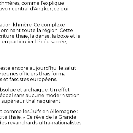
t khmères, comme l’explique
uvoir central d’Angkor, ce qui
lisation khmère. Ce complexe
dominant toute la région. Cette
ture thaïe, la danse, la boxe et la
en particulier l’épée sacrée,
n reste encore aujourd’hui le salut
jeunes officiers thaïs forma
s et fascistes européens.
solue et archaïque. Un effet
 féodal sans aucune modernisation.
supérieur thaï naquirent.
nt comme les Juifs en Allemagne :
ité thaïe. » Ce rêve de la Grande
des revanchards ultra-nationalistes