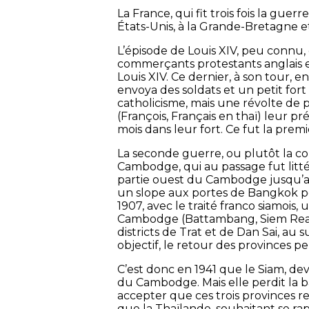
La France, qui fit trois fois la gue
États-Unis, à la Grande-Bretagne et
L’épisode de Louis XIV, peu connu, e
commerçants protestants anglais e
Louis XIV. Ce dernier, à son tour,
envoya des soldats et un petit fort
catholicisme, mais une révolte de p
(François, Français en thaï) leur p
mois dans leur fort. Ce fut la prem
La seconde guerre, ou plutôt la c
Cambodge, qui au passage fut litté
partie ouest du Cambodge jusqu’au 
un slope aux portes de Bangkok pou
1907, avec le traité franco siamois
Cambodge (Battambang, Siem Reap 
districts de Trat et de Dan Sai, a
objectif, le retour des provinces p
C’est donc en 1941 que le Siam, d
du Cambodge. Mais elle perdit la bat
accepter que ces trois provinces re
que la Thaïlande, souhaitant se rap