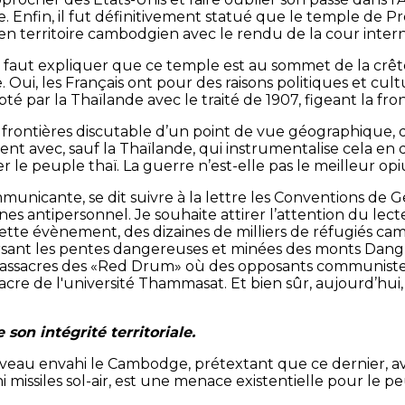
Enfin, il fut définitivement statué que le temple de Pr
t en territoire cambodgien avec le rendu de la cour intern
 faut expliquer que ce temple est au sommet de la crête 
Oui, les Français ont pour des raisons politiques et cul
é par la Thaïlande avec le traité de 1907, figeant la fro
e frontières discutable d’un point de vue géographique, d
ent avec, sauf la Thaïlande, qui instrumentalise cela en
ser le peuple thaï. La guerre n’est-elle pas le meilleur 
municante, se dit suivre à la lettre les Conventions de G
es antipersonnel. Je souhaite attirer l’attention du lec
 cette évènement, des dizaines de milliers de réfugiés c
sant les pentes dangereuses et minées des monts Dang
assacres des «Red Drum» où des opposants communistes 
acre de l'université Thammasat. Et bien sûr, aujourd’hui
son intégrité territoriale.
veau envahi le Cambodge, prétextant que ce dernier, ave
i missiles sol-air, est une menace existentielle pour le pe