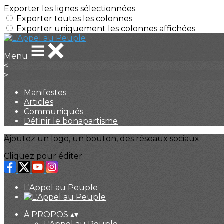
Exporter les lignes sélectionnées
Exporter toutes les colonnes
Exporter uniquement les colonnes affichées
Menu
<
>
Manifestes
Articles
Communiqués
Définir le bonapartisme
Ajoutez un logo, un bouton, des réseaux sociaux
Cliquez pour éditer
L'Appel au Peuple
À PROPOS
▴
▾