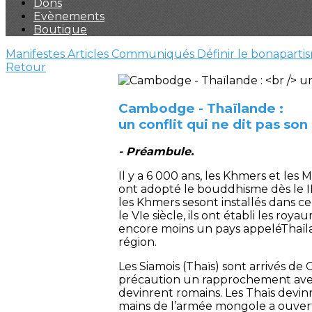
Dons
Evènements
Boutique
Manifestes
Articles
Communiqués
Définir le bonaparti
Retour
Cambodge - Thaïlande :
un conflit qui ne dit pas so
- Préambule.
Il y a 6 000 ans, les Khmers et les 
ont adopté le bouddhisme dès le III
les Khmers sesont installés dans ce
le VIe siècle, ils ont établi les ro
encore moins un pays appeléThaïla
région.
Les Siamois (Thaïs) sont arrivés de 
précaution un rapprochement avec l
devinrent romains. Les Thaïs devinr
mains de l’armée mongole a ouvert 