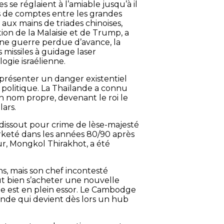
 se réglaient à l’amiable jusqu’à il
s de comptes entre les grandes
 aux mains de triades chinoises,
tion de la Malaisie et de Trump, a
une guerre perdue d’avance, la
missiles à guidage laser
ogie israélienne.
présenter un danger existentiel
olitique. La Thaïlande a connu
on nom propre, devenant le roi le
ars.
 dissout pour crime de lèse-majesté
marketé dans les années 80/90 après
ur, Mongkol Thirakhot, a été
, mais son chef incontesté
eut bien s’acheter une nouvelle
ie est en plein essor. Le Cambodge
ande qui devient dès lors un hub