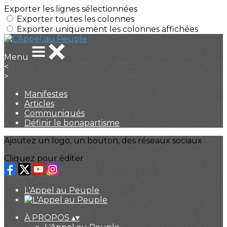
Exporter les lignes sélectionnées
Exporter toutes les colonnes
Exporter uniquement les colonnes affichées
Menu
<
>
Manifestes
Articles
Communiqués
Définir le bonapartisme
Ajoutez un logo, un bouton, des réseaux sociaux
Cliquez pour éditer
L'Appel au Peuple
À PROPOS
▴
▾