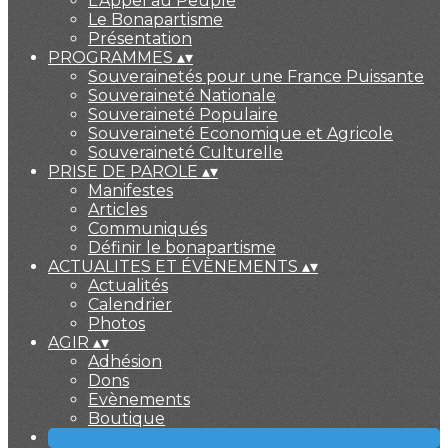
L'Appel au Peuple
Le Bonapartisme
Présentation
PROGRAMMES
▴
▾
Souverainetés pour une France Puissante
Souveraineté Nationale
Souveraineté Populaire
Souveraineté Economique et Agricole
Souveraineté Culturelle
PRISE DE PAROLE
▴
▾
Manifestes
Articles
Communiqués
Définir le bonapartisme
ACTUALITES ET ÉVÈNEMENTS
▴
▾
Actualités
Calendrier
Photos
AGIR
▴
▾
Adhésion
Dons
Evènements
Boutique