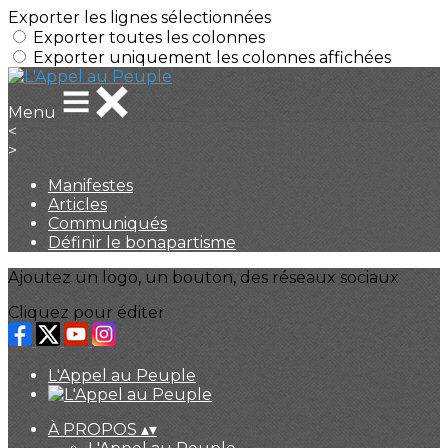
Exporter les lignes sélectionnées
Exporter toutes les colonnes
Exporter uniquement les colonnes affichées
Menu
<
>
Manifestes
Articles
Communiqués
Définir le bonapartisme
Ajoutez un logo, un bouton, des réseaux sociaux
Cliquez pour éditer
L'Appel au Peuple
À PROPOS
▴
▾