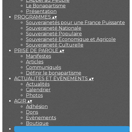
L'Appel au Peuple
Le Bonapartisme
Présentation
PROGRAMMES
▴
▾
Souverainetés pour une France Puissante
Souveraineté Nationale
Souveraineté Populaire
Souveraineté Economique et Agricole
Souveraineté Culturelle
PRISE DE PAROLE
▴
▾
Manifestes
Articles
Communiqués
Définir le bonapartisme
ACTUALITES ET ÉVÈNEMENTS
▴
▾
Actualités
Calendrier
Photos
AGIR
▴
▾
Adhésion
Dons
Evènements
Boutique